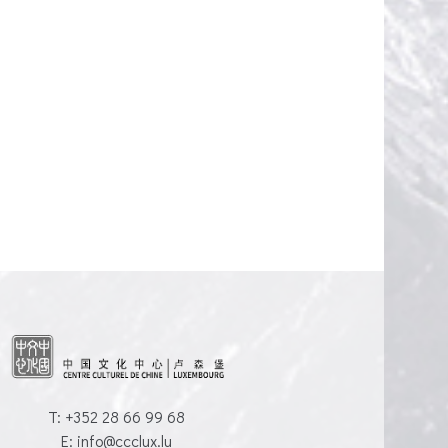
T: +352 28 66 99 68
E: info@ccclux.lu