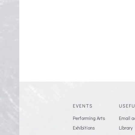
卢森堡中国文
2020年6
EVENTS
USEFU
Performing Arts
Email a
Exhibitions
Library